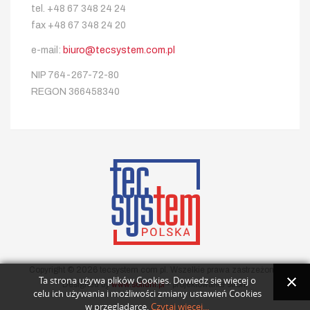
tel. +48 67 348 24 24
fax +48 67 348 24 20
e-mail:
biuro@tecsystem.com.pl
NIP 764-267-72-80
REGON 366458340
Copyright © 2026 tecsystem com pl. Wszelkie prawa zastrzeżone.
Ta strona używa plików Cookies. Dowiedz się więcej o
Designed by
www.solidni.pl
- projektowanie stron.
celu ich używania i możliwości zmiany ustawień Cookies
w przeglądarce.
Czytaj więcej...