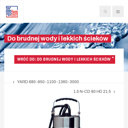
Szukaj...
Do brudnej wody i lekkich ścieków
WRÓĆ DO: DO BRUDNEJ WODY I LEKKICH ŚCIEKÓW
YARD 680-950-1100-1360-3000
1.5 N-CD 80 HD 21.5