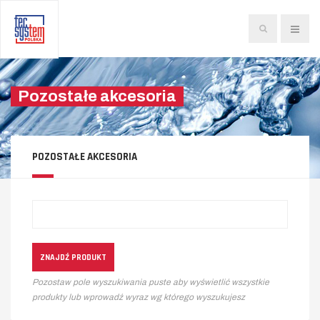
Szukaj...
Pozostałe akcesoria
POZOSTAŁE AKCESORIA
Pozostaw pole wyszukiwania puste aby wyświetlić wszystkie
produkty lub wprowadź wyraz wg którego wyszukujesz