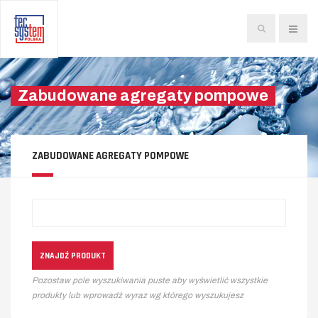
Szukaj...
Zabudowane agregaty pompowe
ZABUDOWANE AGREGATY POMPOWE
Pozostaw pole wyszukiwania puste aby wyświetlić wszystkie
produkty lub wprowadź wyraz wg którego wyszukujesz