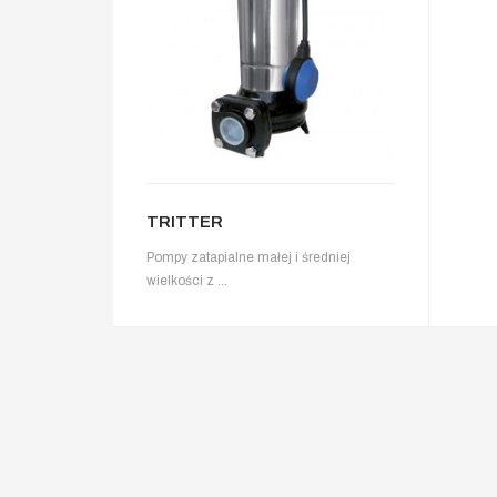
TRITTER
Pompy zatapialne małej i średniej
wielkości z ...