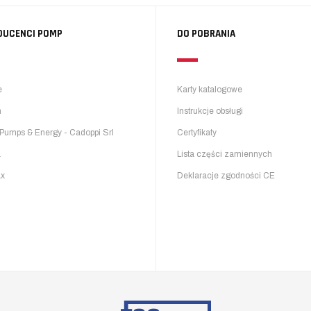
DUCENCI POMP
DO POBRANIA
e
Karty katalogowe
n
Instrukcje obsługi
Pumps & Energy - Cadoppi Srl
Certyfikaty
a
Lista części zamiennych
ax
Deklaracje zgodności CE