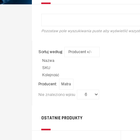
Pozostaw pole wyszukiwania puste aby wyświetlić wszys
Sortuj według
Producent +/-
Nazwa
SKU
Kolejność
Producent:
Matra
Nie znaleziono wpisu
OSTATNIE PRODUKTY