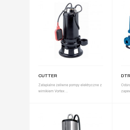
CUTTER
DT
Zatapialne żeliwne pompy elektryczne z
Odśro
wirnikiem Vortex ...
zapew