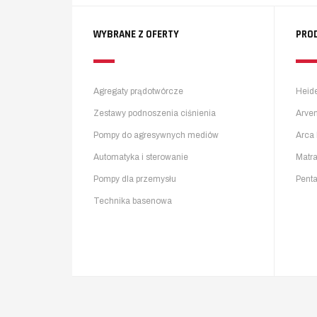
WYBRANE Z OFERTY
PRO
Agregaty prądotwórcze
Heid
Zestawy podnoszenia ciśnienia
Arve
Pompy do agresywnych mediów
Arca 
Automatyka i sterowanie
Matr
Pompy dla przemysłu
Pent
Technika basenowa